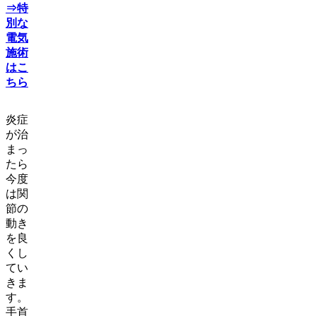
⇒特
別な
電気
施術
はこ
ちら
炎症
が治
まっ
たら
今度
は関
節の
動き
を良
くし
てい
きま
す。
手首