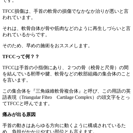
です。
TFCC損傷は、手首の軟骨の損傷でなかなか治りが悪いと言
われています。
それは、軟骨自体が骨や筋肉などのように再生しづらいと言
われているからです。
そのため、早めの施術をおススメします。
TFCCって何？？
TFCCは手首の小指側にあり、２つの骨（橈骨と尺骨）の間
を結んでいる靭帯や腱、軟骨などの軟部組織の集合体のこと
を言います。
この集合体を『三角線維軟骨複合体』と呼び、この用語の英
語表現（Triangular Fibro Cartilage Complex）の頭文字をとっ
てTFCCと呼んでます。
痛みが出る原因
手首の動きはあらゆる方向に動くように構成されているた
め、負担がかかりやすい部位とも言えます。