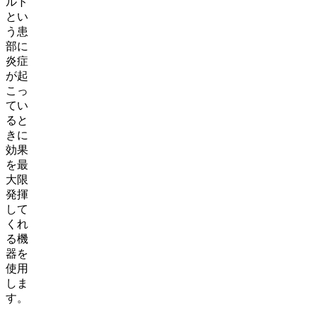
ルト
とい
う患
部に
炎症
が起
こっ
てい
ると
きに
効果
を最
大限
発揮
して
くれ
る機
器を
使用
しま
す。