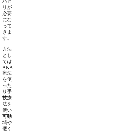
ハビ
リが
必要
にな
って
きま
す。
方法
とし
ては
AKA
療法
を使
った
り手
技療
法を
使い
可動
域や
硬く