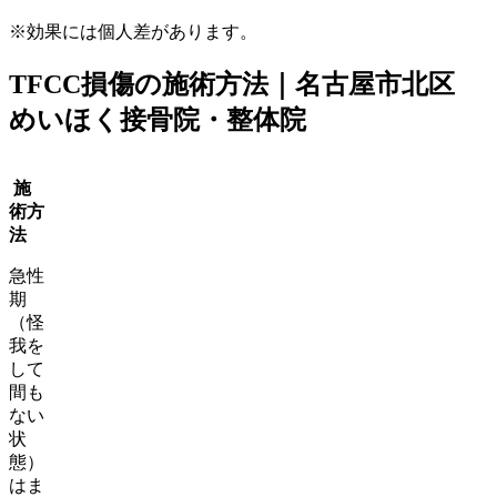
※効果には個人差があります。
TFCC損傷の施術方法｜名古屋市北区
めいほく接骨院・整体院
施
術方
法
急性
期
（怪
我を
して
間も
ない
状
態）
はま