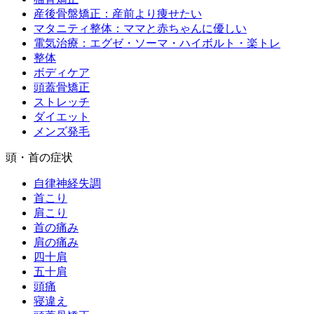
産後骨盤矯正：産前より痩せたい
マタニティ整体：ママと赤ちゃんに優しい
電気治療：エグゼ・ソーマ・ハイボルト・楽トレ
整体
ボディケア
頭蓋骨矯正
ストレッチ
ダイエット
メンズ発毛
頭・首の症状
自律神経失調
首こり
肩こり
首の痛み
肩の痛み
四十肩
五十肩
頭痛
寝違え