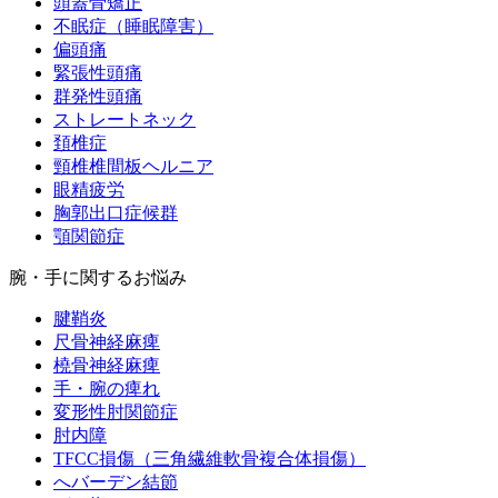
頭蓋骨矯正
不眠症（睡眠障害）
偏頭痛
緊張性頭痛
群発性頭痛
ストレートネック
頚椎症
頸椎椎間板ヘルニア
眼精疲労
胸郭出口症候群
顎関節症
腕・手に関するお悩み
腱鞘炎
尺骨神経麻痺
橈骨神経麻痺
手・腕の痺れ
変形性肘関節症
肘内障
TFCC損傷（三角繊維軟骨複合体損傷）
へバーデン結節