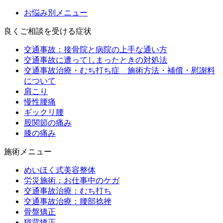
お悩み別メニュー
良くご相談を受ける症状
交通事故：接骨院と病院の上手な通い方
交通事故に遭ってしまったときの対処法
交通事故治療・むち打ち症 施術方法・補償・慰謝料
について
肩こり
慢性腰痛
ギックリ腰
股関節の痛み
膝の痛み
施術メニュー
めいほく式美容整体
労災施術：お仕事中のケガ
交通事故治療：むち打ち
交通事故治療：腰部捻挫
骨盤矯正
猫背矯正