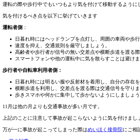
運転の際や歩行中でもいつもより気を付けて移動するように
気を付けるべき点を以下に挙げていきます
運転者側
：
日暮れ時にはヘッドランプを点灯し、周囲の車両や歩行
速度を抑え、交通規則を厳守しましょう。
高齢者や歩行者が信号の無い交差点や横断歩道を渡る際
スマートフォンや他の運転中に気を散らすことは避けま
歩行者や自転車利用者側：
日暮れ時には明るい服や反射材を着用し、自分の存在を
横断歩道を利用し、交差点を渡る際は交通信号を守りま
歩きスマホや何かに集中して歩かないようにしましょう
11月は他の月よりも交通事故が多い月です。
上記のことに注意して事故が起こらないように気を付けまし
万が一に事故が起こってしまった際は
めいほく接骨院
にご相