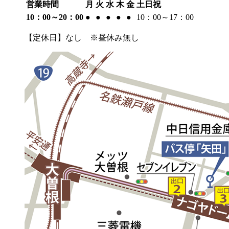
営業時間
月
火
水
木
金
土日祝
10：00～20：00
●
●
●
●
●
10：00～17：00
【定休日】なし ※昼休み無し