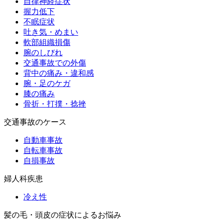
自律神経症状
握力低下
不眠症状
吐き気・めまい
軟部組織損傷
腕のしびれ
交通事故での外傷
背中の痛み・違和感
腕・足のケガ
膝の痛み
骨折・打撲・捻挫
交通事故のケース
自動車事故
自転車事故
自損事故
婦人科疾患
冷え性
髪の毛・頭皮の症状によるお悩み