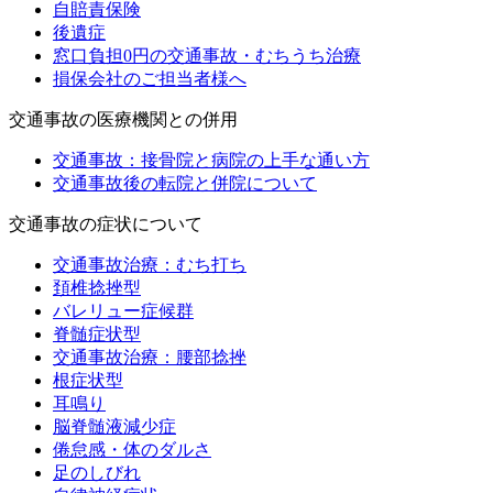
自賠責保険
後遺症
窓口負担0円の交通事故・むちうち治療
損保会社のご担当者様へ
交通事故の医療機関との併用
交通事故：接骨院と病院の上手な通い方
交通事故後の転院と併院について
交通事故の症状について
交通事故治療：むち打ち
頚椎捻挫型
バレリュー症候群
脊髄症状型
交通事故治療：腰部捻挫
根症状型
耳鳴り
脳脊髄液減少症
倦怠感・体のダルさ
足のしびれ