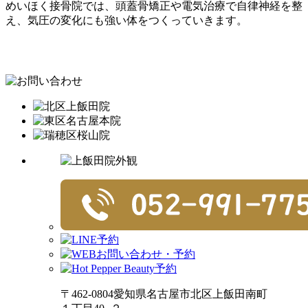
めいほく接骨院では、頭蓋骨矯正や電気治療で自律神経を整
え、気圧の変化にも強い体をつくっていきます。
名古屋市北区 名古屋市北区 名古屋市北区 名古屋市北区 名古屋市北区 名古屋市北区 名古屋市北区
〒462-0804愛知県名古屋市北区上飯田南町