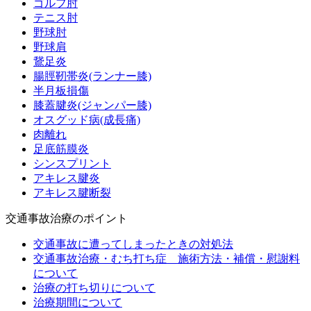
ゴルフ肘
テニス肘
野球肘
野球肩
鵞足炎
腸脛靭帯炎(ランナー膝)
半月板損傷
膝蓋腱炎(ジャンパー膝)
オスグッド病(成長痛)
肉離れ
足底筋膜炎
シンスプリント
アキレス腱炎
アキレス腱断裂
交通事故治療のポイント
交通事故に遭ってしまったときの対処法
交通事故治療・むち打ち症 施術方法・補償・慰謝料
について
治療の打ち切りについて
治療期間について