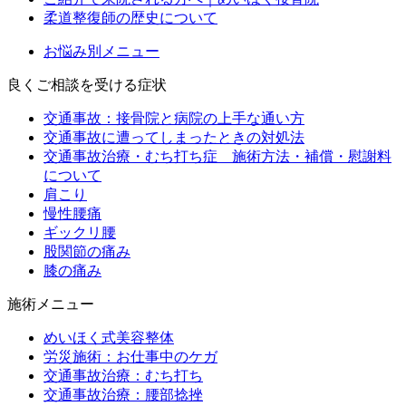
柔道整復師の歴史について
お悩み別メニュー
良くご相談を受ける症状
交通事故：接骨院と病院の上手な通い方
交通事故に遭ってしまったときの対処法
交通事故治療・むち打ち症 施術方法・補償・慰謝料
について
肩こり
慢性腰痛
ギックリ腰
股関節の痛み
膝の痛み
施術メニュー
めいほく式美容整体
労災施術：お仕事中のケガ
交通事故治療：むち打ち
交通事故治療：腰部捻挫