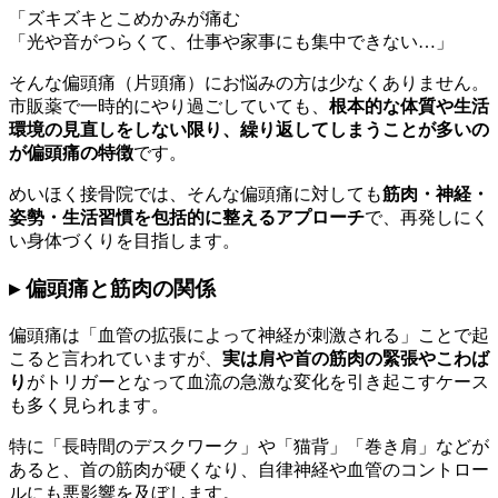
「ズキズキとこめかみが痛む
「光や音がつらくて、仕事や家事にも集中できない…」
そんな偏頭痛（片頭痛）にお悩みの方は少なくありません。
市販薬で一時的にやり過ごしていても、
根本的な体質や生活
環境の見直しをしない限り、繰り返してしまうことが多いの
が偏頭痛の特徴
です。
めいほく接骨院では、そんな偏頭痛に対しても
筋肉・神経・
姿勢・生活習慣を包括的に整えるアプローチ
で、再発しにく
い身体づくりを目指します。
▸ 偏頭痛と筋肉の関係
偏頭痛は「血管の拡張によって神経が刺激される」ことで起
こると言われていますが、
実は肩や首の筋肉の緊張やこわば
り
がトリガーとなって血流の急激な変化を引き起こすケース
も多く見られます。
特に「長時間のデスクワーク」や「猫背」「巻き肩」などが
あると、首の筋肉が硬くなり、自律神経や血管のコントロー
ルにも悪影響を及ぼします。