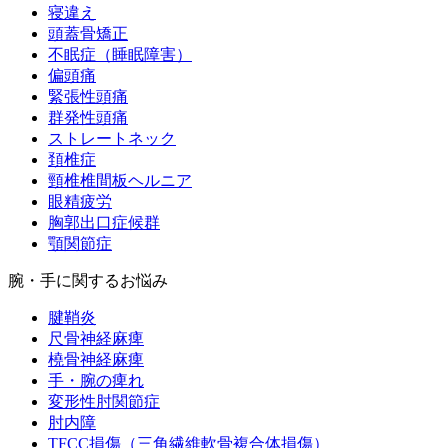
寝違え
頭蓋骨矯正
不眠症（睡眠障害）
偏頭痛
緊張性頭痛
群発性頭痛
ストレートネック
頚椎症
頸椎椎間板ヘルニア
眼精疲労
胸郭出口症候群
顎関節症
腕・手に関するお悩み
腱鞘炎
尺骨神経麻痺
橈骨神経麻痺
手・腕の痺れ
変形性肘関節症
肘内障
TFCC損傷（三角繊維軟骨複合体損傷）