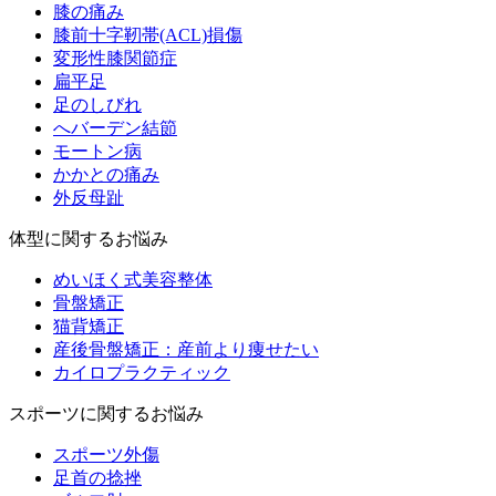
膝の痛み
膝前十字靭帯(ACL)損傷
変形性膝関節症
扁平足
足のしびれ
へバーデン結節
モートン病
かかとの痛み
外反母趾
体型に関するお悩み
めいほく式美容整体
骨盤矯正
猫背矯正
産後骨盤矯正：産前より痩せたい
カイロプラクティック
スポーツに関するお悩み
スポーツ外傷
足首の捻挫