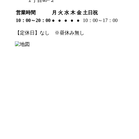
１丁目40−２
営業時間
月
火
水
木
金
土日祝
10：00～20：00
●
●
●
●
●
10：00～17：00
【定休日】なし ※昼休み無し