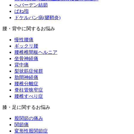
へバーデン結節
ばね指
ドケルバン病(腱鞘炎)
腰・背中に関するお悩み
慢性腰痛
ギックリ腰
腰椎椎間板ヘルニア
坐骨神経痛
背中痛
梨状筋症候群
肋間神経痛
腰椎分離症
脊柱管狭窄症
腰椎すべり症
膝・足に関するお悩み
股関節の痛み
関節痛
変形性股関節症