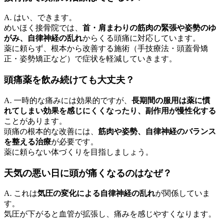
A. はい、できます。
めいほく接骨院では、
首・肩まわりの筋肉の緊張や姿勢のゆ
がみ、自律神経の乱れ
からくる頭痛に対応しています。
薬に頼らず、根本から改善する施術（手技療法・頭蓋骨矯
正・姿勢矯正など）で症状を軽減していきます。
頭痛薬を飲み続けても大丈夫？
A. 一時的な痛みには効果的ですが、
長期間の服用は薬に慣
れてしまい効果を感じにくくなったり、副作用が慢性化する
ことがあります。
頭痛の根本的な改善には、
筋肉や姿勢、自律神経のバランス
を整える治療
が必要です。
薬に頼らない体づくりを目指しましょう。
天気の悪い日に頭が痛くなるのはなぜ？
A. これは
気圧の変化による自律神経の乱れ
が関係していま
す。
気圧が下がると血管が拡張し、痛みを感じやすくなります。