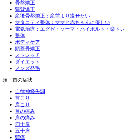
骨盤矯正
猫背矯正
産後骨盤矯正：産前より痩せたい
マタニティ整体：ママと赤ちゃんに優しい
電気治療：エグゼ・ソーマ・ハイボルト・楽トレ
整体
ボディケア
頭蓋骨矯正
ストレッチ
ダイエット
メンズ発毛
頭・首の症状
自律神経失調
首こり
肩こり
首の痛み
肩の痛み
四十肩
五十肩
頭痛