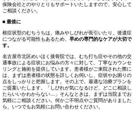
保険会社とのやりとりもサポートいたしますので、安心して
ご相談ください。
■
最後に
根症状型のむちうちは、痛みやしびれが長引いたり、後遺症
につながる可能性もあるため、
早めの専門的なケアが大切で
す。
名古屋市北区めいほく接骨院では、むち打ち症やその他の交
通事故による症状にお悩みの方々に対して、丁寧なカウンセ
リングと施術を提供しています。患者様がご来院された際に
は、まずは患者様の状態を詳しくお伺いし、症状やお困りの
点をしっかりと把握します。その上で、最適な治療プランを
ご提案いたします。「しびれが気になるけど、どこに相談し
たらいいかわからない…」そんなときは、まずは当院までお
気軽にご相談ください。何かご不明点やご質問がありました
ら、いつでもお気軽にお問い合わせください。
名古屋市北区 名古屋市北区 名古屋市北区 名古屋市北区 名古屋市北区 名古屋市北区 名古屋市北区 名古屋市北区 名古屋市北区