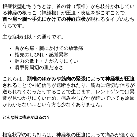
根症状型むちうちとは、首の骨（頚椎）から枝分かれしてい
る神経の根っこ（神経根）が圧迫・炎症を起こすことで、
首〜肩〜腕〜手先にかけての神経症状
が現れるタイプのむち
うちです。
主な症状は以下の通りです。
首から肩・腕にかけての放散痛
指先のしびれ・感覚異常
握力の低下・力が入りにくい
肩甲骨周辺の重だるさ
これらは、
頚椎のゆがみや筋肉の緊張によって神経根が圧迫
される
ことで神経信号が遮断されたり、筋肉に適切な信号が
送られなくなったりすることで生じます。レントゲンでは異
常が見つかりにくいため、痛みやしびれが続いていても原因
がわからない…という方も少なくありません。
どんな時に痛みが出るの？
根症状型のむち打ちは、神経根の圧迫によって痛みが強くな