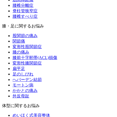
腰椎分離症
脊柱管狭窄症
腰椎すべり症
膝・足に関するお悩み
股関節の痛み
関節痛
変形性股関節症
膝の痛み
膝前十字靭帯(ACL)損傷
変形性膝関節症
扁平足
足のしびれ
へバーデン結節
モートン病
かかとの痛み
外反母趾
体型に関するお悩み
めいほく式美容整体