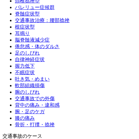
頚椎捻挫型
バレリュー症候群
脊髄症状型
交通事故治療：腰部捻挫
根症状型
耳鳴り
脳脊髄液減少症
倦怠感・体のダルさ
足のしびれ
自律神経症状
握力低下
不眠症状
吐き気・めまい
軟部組織損傷
腕のしびれ
交通事故での外傷
背中の痛み・違和感
腕・足のケガ
膝の痛み
骨折・打撲・捻挫
交通事故のケース