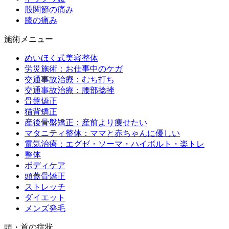
股関節の痛み
膝の痛み
施術メニュー
めいほく式美容整体
労災施術：お仕事中のケガ
交通事故治療：むち打ち
交通事故治療：腰部捻挫
骨盤矯正
猫背矯正
産後骨盤矯正：産前より痩せたい
マタニティ整体：ママと赤ちゃんに優しい
電気治療：エグゼ・ソーマ・ハイボルト・楽トレ
整体
ボディケア
頭蓋骨矯正
ストレッチ
ダイエット
メンズ発毛
頭・首の症状