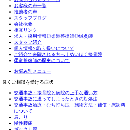
お客様の声一覧
推薦者の声
スタッフブログ
会社概要
相互リンク
求人・採用情報◎柔道整復師◎鍼灸師
スタッフ紹介
個人情報の取り扱いについて
ご紹介で来院される方へ｜めいほく接骨院
柔道整復師の歴史について
お悩み別メニュー
良くご相談を受ける症状
交通事故：接骨院と病院の上手な通い方
交通事故に遭ってしまったときの対処法
交通事故治療・むち打ち症 施術方法・補償・慰謝料
について
肩こり
慢性腰痛
ギックリ腰