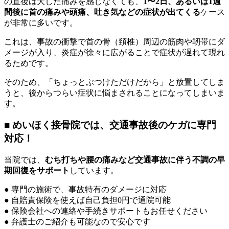
の直後は大した痛みを感じなくても、
1〜2日、あるいは1週
間後に首の痛みや頭痛、吐き気などの症状が出てくる
ケース
が非常に多いです。
これは、事故の衝撃で首の骨（頚椎）周辺の筋肉や靭帯にダ
メージが入り、炎症が徐々に広がることで症状が遅れて現れ
るためです。
そのため、「ちょっとぶつけただけだから」と放置してしま
うと、後からつらい症状に悩まされることになってしまいま
す。
■ めいほく接骨院では、交通事故後のケガに専門
対応！
当院では、
むち打ちや腰の痛みなど交通事故に伴う不調の早
期回復をサポート
しています。
● 専門の施術で、事故特有のダメージに対応
● 自賠責保険を使えば自己負担0円で通院可能
● 保険会社への連絡や手続きサポートもお任せください
● 弁護士のご紹介も可能なので安心です