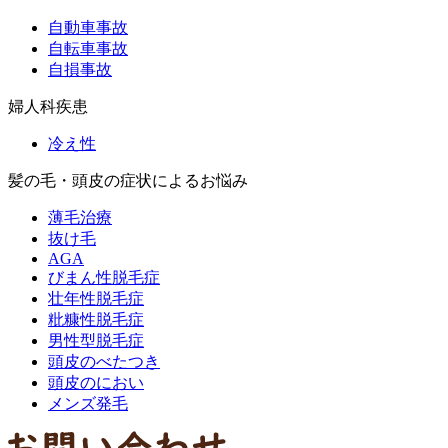
自動車事故
自転車事故
自損事故
婦人科疾患
冷え性
髪の毛・頭皮の症状によるお悩み
薄毛治療
抜け毛
AGA
びまん性脱毛症
壮年性脱毛症
粃糠性脱毛症
男性型脱毛症
頭皮のべたつき
頭皮のにおい
メンズ発毛