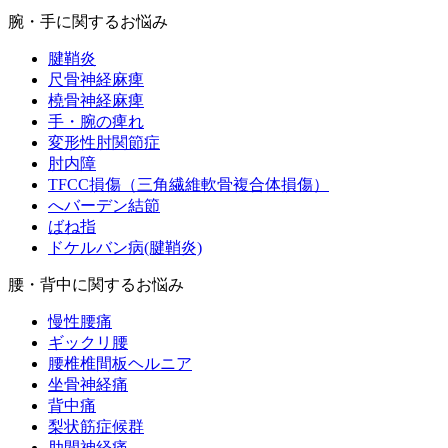
腕・手に関するお悩み
腱鞘炎
尺骨神経麻痺
橈骨神経麻痺
手・腕の痺れ
変形性肘関節症
肘内障
TFCC損傷（三角繊維軟骨複合体損傷）
へバーデン結節
ばね指
ドケルバン病(腱鞘炎)
腰・背中に関するお悩み
慢性腰痛
ギックリ腰
腰椎椎間板ヘルニア
坐骨神経痛
背中痛
梨状筋症候群
肋間神経痛