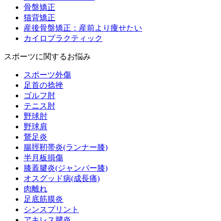
骨盤矯正
猫背矯正
産後骨盤矯正：産前より痩せたい
カイロプラクティック
スポーツに関するお悩み
スポーツ外傷
足首の捻挫
ゴルフ肘
テニス肘
野球肘
野球肩
鵞足炎
腸脛靭帯炎(ランナー膝)
半月板損傷
膝蓋腱炎(ジャンパー膝)
オスグッド病(成長痛)
肉離れ
足底筋膜炎
シンスプリント
アキレス腱炎