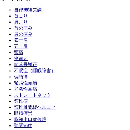
自律神経失調
首こり
肩こり
首の痛み
肩の痛み
四十肩
五十肩
頭痛
寝違え
頭蓋骨矯正
不眠症（睡眠障害）
偏頭痛
緊張性頭痛
群発性頭痛
ストレートネック
頚椎症
頸椎椎間板ヘルニア
眼精疲労
胸郭出口症候群
顎関節症