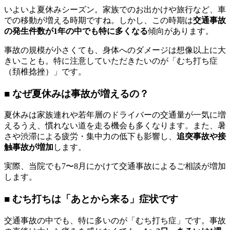
いよいよ夏休みシーズン。家族でのお出かけや旅行など、車
での移動が増える時期ですね。しかし、この時期は
交通事故
の発生件数が1年の中でも特に多くなる
傾向があります。
事故の規模が小さくても、身体へのダメージは想像以上に大
きいことも。特に注意していただきたいのが「むち打ち症
（頚椎捻挫）」です。
■ なぜ夏休みは事故が増えるの？
夏休みは家族連れや若年層のドライバーの交通量が一気に増
えるうえ、慣れない道を走る機会も多くなります。また、暑
さや渋滞による疲労・集中力の低下も影響し、
追突事故や接
触事故が増加
します。
実際、当院でも7〜8月にかけて交通事故によるご相談が増加
します。
■ むち打ちは「あとから来る」症状です
交通事故の中でも、特に多いのが「むち打ち症」です。事故