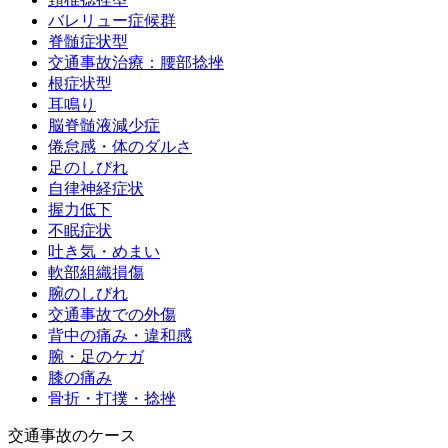
バレリュー症候群
脊髄症状型
交通事故治療：腰部捻挫
根症状型
耳鳴り
脳脊髄液減少症
倦怠感・体のダルさ
足のしびれ
自律神経症状
握力低下
不眠症状
吐き気・めまい
軟部組織損傷
腕のしびれ
交通事故での外傷
背中の痛み・違和感
腕・足のケガ
膝の痛み
骨折・打撲・捻挫
交通事故のケース