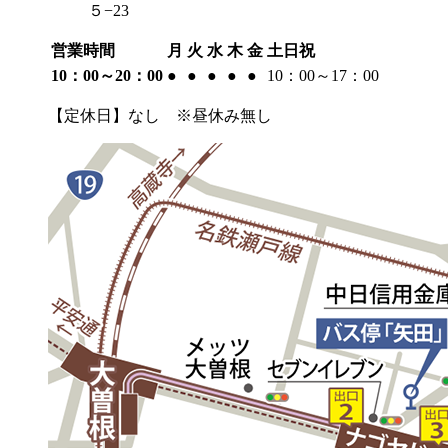
５−23
営業時間
月
火
水
木
金
土日祝
10：00～20：00
●
●
●
●
●
10：00～17：00
【定休日】なし ※昼休み無し