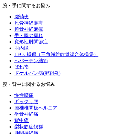
腕・手に関するお悩み
腱鞘炎
尺骨神経麻痺
橈骨神経麻痺
手・腕の痺れ
変形性肘関節症
肘内障
TFCC損傷（三角繊維軟骨複合体損傷）
へバーデン結節
ばね指
ドケルバン病(腱鞘炎)
腰・背中に関するお悩み
慢性腰痛
ギックリ腰
腰椎椎間板ヘルニア
坐骨神経痛
背中痛
梨状筋症候群
肋間神経痛