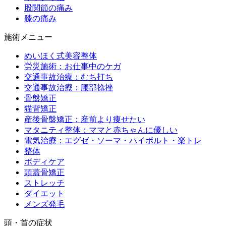
股関節の痛み
膝の痛み
施術メニュー
めいほく式美容整体
労災施術：お仕事中のケガ
交通事故治療：むち打ち
交通事故治療：腰部捻挫
骨盤矯正
猫背矯正
産後骨盤矯正：産前より痩せたい
マタニティ整体：ママと赤ちゃんに優しい
電気治療：エグゼ・ソーマ・ハイボルト・楽トレ
整体
ボディケア
頭蓋骨矯正
ストレッチ
ダイエット
メンズ発毛
頭・首の症状