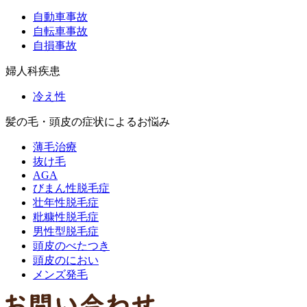
自動車事故
自転車事故
自損事故
婦人科疾患
冷え性
髪の毛・頭皮の症状によるお悩み
薄毛治療
抜け毛
AGA
びまん性脱毛症
壮年性脱毛症
粃糠性脱毛症
男性型脱毛症
頭皮のべたつき
頭皮のにおい
メンズ発毛