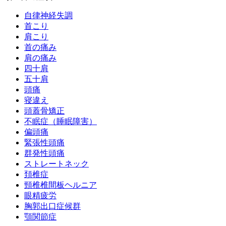
自律神経失調
首こり
肩こり
首の痛み
肩の痛み
四十肩
五十肩
頭痛
寝違え
頭蓋骨矯正
不眠症（睡眠障害）
偏頭痛
緊張性頭痛
群発性頭痛
ストレートネック
頚椎症
頸椎椎間板ヘルニア
眼精疲労
胸郭出口症候群
顎関節症