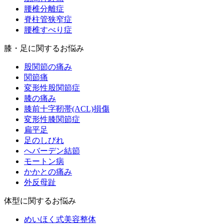
腰椎分離症
脊柱管狭窄症
腰椎すべり症
膝・足に関するお悩み
股関節の痛み
関節痛
変形性股関節症
膝の痛み
膝前十字靭帯(ACL)損傷
変形性膝関節症
扁平足
足のしびれ
へバーデン結節
モートン病
かかとの痛み
外反母趾
体型に関するお悩み
めいほく式美容整体