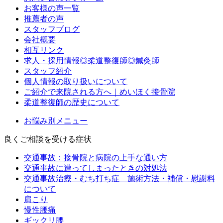
お客様の声一覧
推薦者の声
スタッフブログ
会社概要
相互リンク
求人・採用情報◎柔道整復師◎鍼灸師
スタッフ紹介
個人情報の取り扱いについて
ご紹介で来院される方へ｜めいほく接骨院
柔道整復師の歴史について
お悩み別メニュー
良くご相談を受ける症状
交通事故：接骨院と病院の上手な通い方
交通事故に遭ってしまったときの対処法
交通事故治療・むち打ち症 施術方法・補償・慰謝料
について
肩こり
慢性腰痛
ギックリ腰