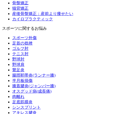
骨盤矯正
猫背矯正
産後骨盤矯正：産前より痩せたい
カイロプラクティック
スポーツに関するお悩み
スポーツ外傷
足首の捻挫
ゴルフ肘
テニス肘
野球肘
野球肩
鵞足炎
腸脛靭帯炎(ランナー膝)
半月板損傷
膝蓋腱炎(ジャンパー膝)
オスグッド病(成長痛)
肉離れ
足底筋膜炎
シンスプリント
アキレス腱炎